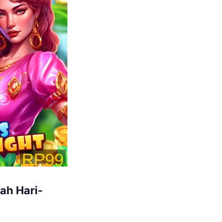
ah Hari-