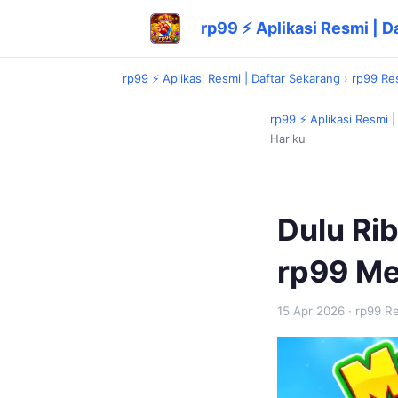
rp99 ⚡ Aplikasi Resmi | D
rp99 ⚡ Aplikasi Resmi | Daftar Sekarang
›
rp99 Re
rp99 ⚡ Aplikasi Resmi 
Hariku
Dulu Ri
rp99 Me
15 Apr 2026
· rp99 R