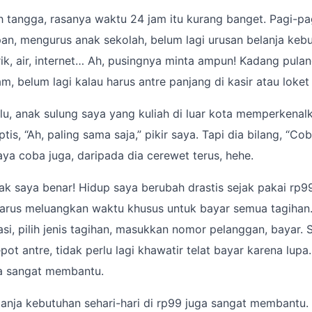
 tangga, rasanya waktu 24 jam itu kurang banget. Pagi-pa
n, mengurus anak sekolah, belum lagi urusan belanja kebu
trik, air, internet… Ah, pusingnya minta ampun! Kadang pula
, belum lagi kalau harus antre panjang di kasir atau loke
lu, anak sulung saya yang kuliah di luar kota memperkenal
is, “Ah, paling sama saja,” pikir saya. Tapi dia bilang, “Coba
aya coba juga, daripada dia cerewet terus, hehe.
k saya benar! Hidup saya berubah drastis sejak pakai rp99
harus meluangkan waktu khusus untuk bayar semua tagihan
si, pilih jenis tagihan, masukkan nomor pelanggan, bayar. 
epot antre, tidak perlu lagi khawatir telat bayar karena lupa.
a sangat membantu.
belanja kebutuhan sehari-hari di rp99 juga sangat membantu.