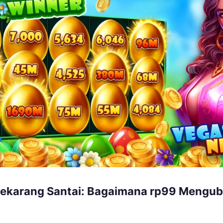
 Sekarang Santai: Bagaimana rp99 Mengub